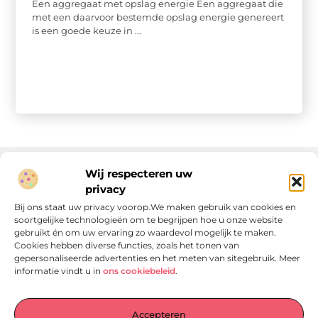
Een aggregaat met opslag energie Een aggregaat die
met een daarvoor bestemde opslag energie genereert
is een goede keuze in ...
Wij respecteren uw
privacy
Onze informatie
Bij ons staat uw privacy voorop.We maken gebruik van cookies en
soortgelijke technologieën om te begrijpen hoe u onze website
Linkjes kopen: wat is het, wat kun je verwachten, en moet je het doen?
Verdien geld met je website: van passie naar passieve inkomsten
gebruikt én om uw ervaring zo waardevol mogelijk te maken.
Cookies hebben diverse functies, zoals het tonen van
gepersonaliseerde advertenties en het meten van sitegebruik. Meer
informatie vindt u in
ons cookiebeleid
.
Laat je verrassen door verhalen die je aan het denken
Accepteren