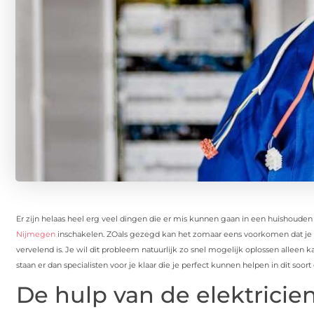
Er zijn helaas heel erg veel dingen die er mis kunnen gaan in een huishouden 
Nijmegen
inschakelen. ZOals gezegd kan het zomaar eens voorkomen dat je las
vervelend is. Je wil dit probleem natuurlijk zo snel mogelijk oplossen alleen ka
staan er dan specialisten voor je klaar die je perfect kunnen helpen in dit soor
De hulp van de elektricie