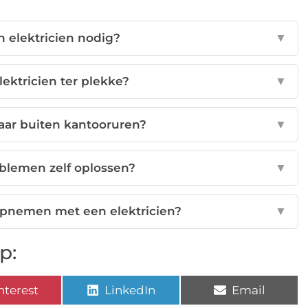
 elektricien nodig?
▼
ektricien ter plekke?
▼
baar buiten kantooruren?
▼
oblemen zelf oplossen?
▼
opnemen met een elektricien?
▼
p:
nterest
LinkedIn
Email