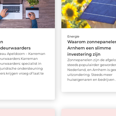
Energie
an
Waarom zonnepanelen
sdeurwaarders
Arnhem een slimme
reau Apeldoorn – Karreman
investering zijn
eurwaarders Karreman
Zonnepanelen zijn de afgelo
urwaarders: specialist in
steeds populairder geworden
 juridische ondersteuning
Nederland, en Arnhem is ge
s krijgen vroeg of laat te
uitzondering. Steeds meer
huiseigenaren en bedrijven ..