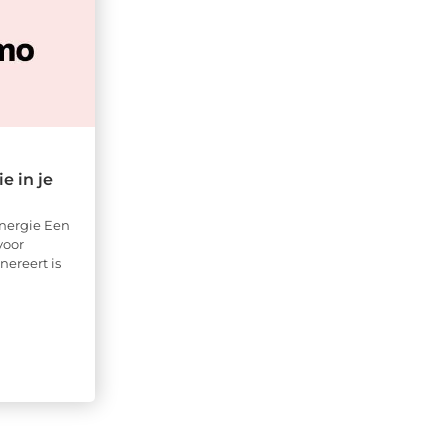
e in je
nergie Een
voor
ereert is