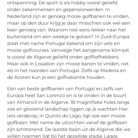
ontspanning. De sport is als hobby vooral geliefd
onder zakenmensen en gepensioneerden. In
Nederland zijn er genoeg mooie golfbanen te vinden,
maar op den duur krijg je daar misschien ook wel een
keer genoeg van. Waarom niet eens lekker naar het
buitenland om een weekje te golven? In Zuid-Europa
staat met name Portugal bekend om zijn vele en
mooie golfcourses. Vanwege het aangename klimaat
is vooral de Algarve geliefd onder golfliefhebbers.
Maar ook in Lissabon zijn mooie banen te vinden, net
als in het noorden van Portugal. Zelfs op Madeira en
de Azoren kun je een golfvakantie houden.
Eén van beste golfbanen van Portugal en zelfs van
Europa heet San Lorenzo en is te vinden in de buurt
van Almancil in de Algarve. 18 magnifieke holes langs
zee en glooiend landschap liggen op je wachten hier.
Iets verderop, in Quinto do Lago, ligt ook een mooie
golfbaan. Met name de uitzichten vanaf de golfbaan
zijn schitterend. De laatste baan uit de Algarve die we
willen noemen ligt bij het gezellige stadje Lagos.