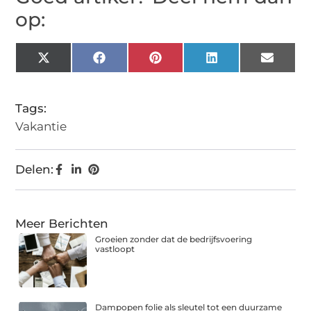
op:
X
Facebook
Pinterest
LinkedIn
Email
(Twitter)
Tags:
Vakantie
Delen:
Meer Berichten
Groeien zonder dat de bedrijfsvoering
vastloopt
Dampopen folie als sleutel tot een duurzame