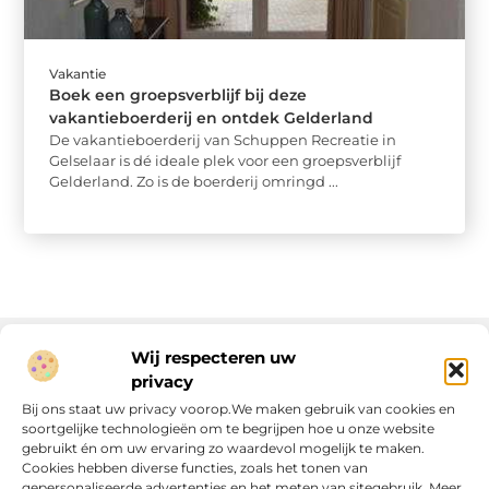
Vakantie
Boek een groepsverblijf bij deze
vakantieboerderij en ontdek Gelderland
De vakantieboerderij van Schuppen Recreatie in
Gelselaar is dé ideale plek voor een groepsverblijf
Gelderland. Zo is de boerderij omringd ...
Wij respecteren uw
privacy
Onze informatie
Bij ons staat uw privacy voorop.We maken gebruik van cookies en
soortgelijke technologieën om te begrijpen hoe u onze website
Linkjes kopen: wat is het, wat kun je verwachten, en moet je het doen?
Verdien geld met je website: van passie naar passieve inkomsten
gebruikt én om uw ervaring zo waardevol mogelijk te maken.
Cookies hebben diverse functies, zoals het tonen van
gepersonaliseerde advertenties en het meten van sitegebruik. Meer