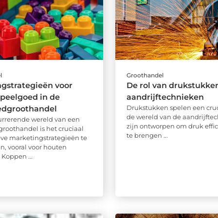
l
Groothandel
gstrategieën voor
De rol van drukstukken
peelgoed in de
aandrijftechnieken
Drukstukken spelen een cruci
edgroothandel
de wereld van de aandrijftec
urrerende wereld van een
zijn ontworpen om druk effic
roothandel is het cruciaal
te brengen ...
eve marketingstrategieën te
n, vooral voor houten
 Koppen ...