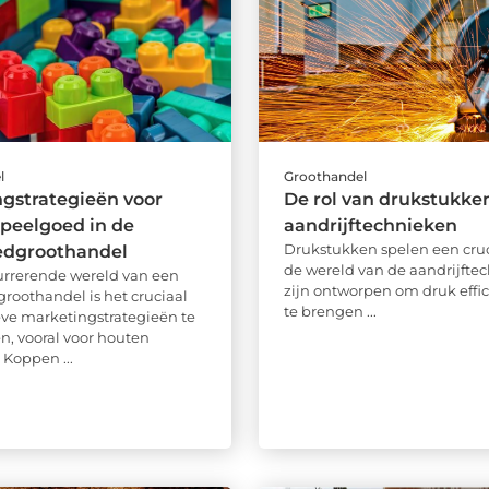
l
Groothandel
gstrategieën voor
De rol van drukstukken
peelgoed in de
aandrijftechnieken
Drukstukken spelen een cruci
edgroothandel
de wereld van de aandrijftec
urrerende wereld van een
zijn ontworpen om druk effic
roothandel is het cruciaal
te brengen ...
eve marketingstrategieën te
n, vooral voor houten
 Koppen ...