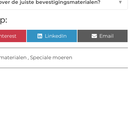
 over de juiste bevestigingsmaterialen?
▼
p:
nterest
LinkedIn
Email
materialen
,
Speciale moeren