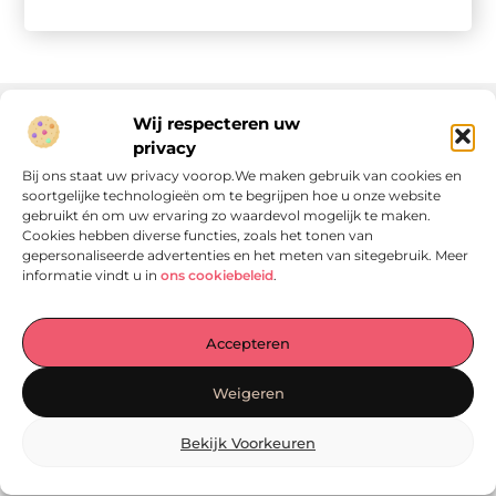
Wij respecteren uw
privacy
Onze informatie
Bij ons staat uw privacy voorop.We maken gebruik van cookies en
soortgelijke technologieën om te begrijpen hoe u onze website
Linkjes kopen: wat is het, wat kun je verwachten, en moet je het doen?
Verdien geld met je website: van passie naar passieve inkomsten
gebruikt én om uw ervaring zo waardevol mogelijk te maken.
Cookies hebben diverse functies, zoals het tonen van
gepersonaliseerde advertenties en het meten van sitegebruik. Meer
informatie vindt u in
ons cookiebeleid
.
Laat je verrassen door verhalen die je aan het denken
Accepteren
zetten
, praktische tips waar je écht iets aan hebt en artikelen
vol waardevolle informatie. Start jouw ontdekkingstocht
Weigeren
vandaag op
Locomo.nl
!
Bekijk Voorkeuren
@2025
www.locomo.nl
.All Right Reserved.