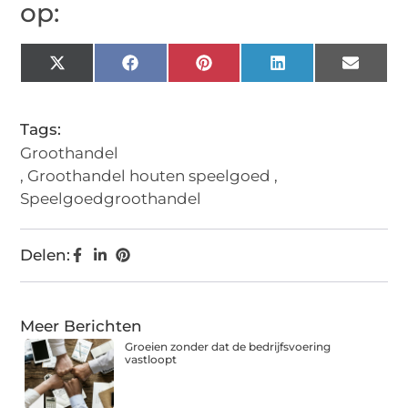
op:
X
Facebook
Pinterest
LinkedIn
Email
(Twitter)
Tags:
Groothandel
,
Groothandel houten speelgoed
,
Speelgoedgroothandel
Delen:
Meer Berichten
Groeien zonder dat de bedrijfsvoering
vastloopt