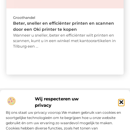
Groothandel
Beter, sneller en efficiënter printen en scannen
door een Oki printer te kopen
Wanneer u sneller, beter en efficiënter wilt printen en
scannen, kunt u in een winkel met kantoorartikelen in
Tilburg een ...
Wij respecteren uw
privacy
Onze informatie
Bij ons staat uw privacy voorop.We maken gebruik van cookies en
soortgelijke technologieën om te begrijpen hoe u onze website
Linkjes kopen: wat is het, wat kun je verwachten, en moet je het doen?
Verdien geld met je website: van passie naar passieve inkomsten
gebruikt én om uw ervaring zo waardevol mogelijk te maken.
Cookies hebben diverse functies, zoals het tonen van