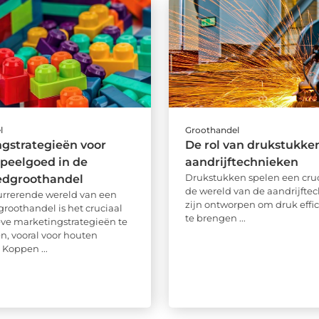
l
Groothandel
gstrategieën voor
De rol van drukstukken
peelgoed in de
aandrijftechnieken
Drukstukken spelen een cruci
edgroothandel
de wereld van de aandrijftec
urrerende wereld van een
zijn ontworpen om druk effic
roothandel is het cruciaal
te brengen ...
eve marketingstrategieën te
n, vooral voor houten
 Koppen ...