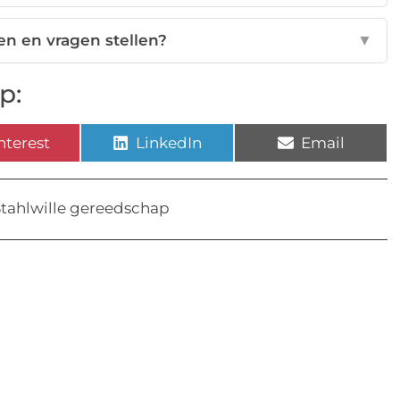
en en vragen stellen?
▼
p:
nterest
LinkedIn
Email
Stahlwille gereedschap