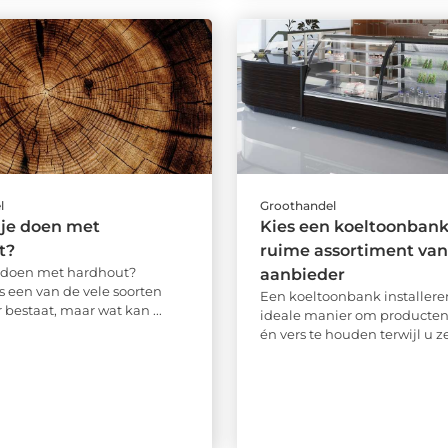
l
Groothandel
 je doen met
Kies een koeltoonbank 
t?
ruime assortiment van
 doen met hardhout?
aanbieder
s een van de vele soorten
Een koeltoonbank installeren
 bestaat, maar wat kan ...
ideale manier om producten
én vers te houden terwijl u ze