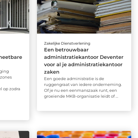
Zakelijke Dienstverlening
Een betrouwbaar
meetbare
administratiekantoor Deventer
voor al je administratiekantoor
ging
zaken
 zones
Een goede administratie is de
ruggengraat van iedere onderneming.
el op zodra
Of je nu een eenmanszaak runt, een
groeiende MKB-organisatie leidt of ...