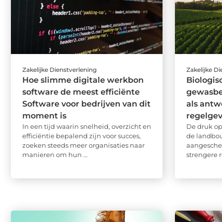
Zakelijke Dienstverlening
Zakelijke D
Hoe slimme digitale werkbon
Biologis
software de meest efficiënte
gewasbe
Software voor bedrijven van dit
als antw
moment is
regelge
In een tijd waarin snelheid, overzicht en
De druk op
efficiëntie bepalend zijn voor succes,
de landbo
zoeken steeds meer organisaties naar
aangesche
manieren om hun ...
strengere r