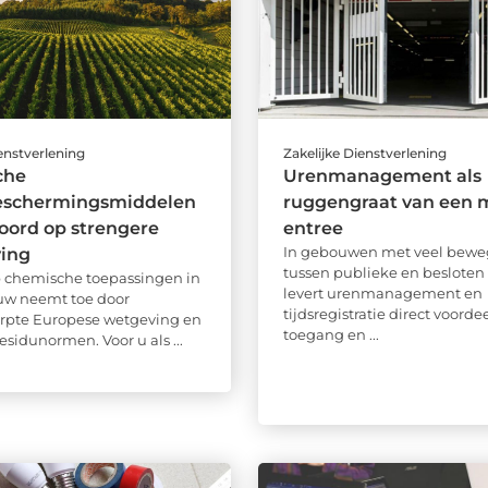
ienstverlening
Zakelijke Dienstverlening
che
Urenmanagement als
schermingsmiddelen
ruggengraat van een 
oord op strengere
entree
In gebouwen met veel bewe
ving
tussen publieke en besloten
 chemische toepassingen in
levert urenmanagement en
uw neemt toe door
tijdsregistratie direct voorde
rpte Europese wetgeving en
toegang en ...
esidunormen. Voor u als ...