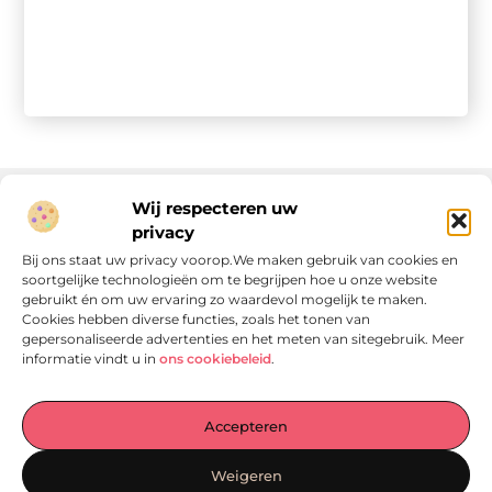
Wij respecteren uw
privacy
Onze informatie
Bij ons staat uw privacy voorop.We maken gebruik van cookies en
soortgelijke technologieën om te begrijpen hoe u onze website
Linkjes kopen: wat is het, wat kun je verwachten, en moet je het doen?
Verdien geld met je website: van passie naar passieve inkomsten
gebruikt én om uw ervaring zo waardevol mogelijk te maken.
Cookies hebben diverse functies, zoals het tonen van
gepersonaliseerde advertenties en het meten van sitegebruik. Meer
informatie vindt u in
ons cookiebeleid
.
Laat je verrassen door verhalen die je aan het denken
Accepteren
zetten
, praktische tips waar je écht iets aan hebt en artikelen
vol waardevolle informatie. Start jouw ontdekkingstocht
Weigeren
vandaag op
Locomo.nl
!