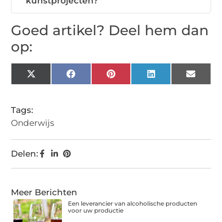
kunstprojecten?
Goed artikel? Deel hem dan
op:
X
Facebook
Pinterest
LinkedIn
Email
(Twitter)
Tags:
Onderwijs
Delen:
Meer Berichten
Een leverancier van alcoholische producten
voor uw productie