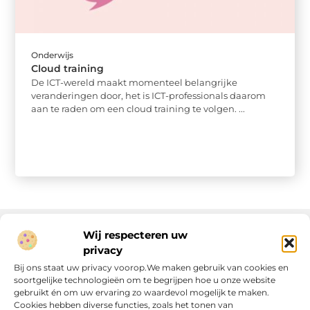
Onderwijs
Cloud training
De ICT-wereld maakt momenteel belangrijke
veranderingen door, het is ICT-professionals daarom
aan te raden om een cloud training te volgen. ...
Wij respecteren uw
privacy
Onze informatie
Bij ons staat uw privacy voorop.We maken gebruik van cookies en
soortgelijke technologieën om te begrijpen hoe u onze website
Linkjes kopen: wat is het, wat kun je verwachten, en moet je het doen?
Verdien geld met je website: van passie naar passieve inkomsten
gebruikt én om uw ervaring zo waardevol mogelijk te maken.
Cookies hebben diverse functies, zoals het tonen van