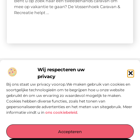
Bent u op zoek naar een tweedehands caravan om
mee op vakantie te gaan? De Vossenhoek Caravan &
Recreatie helpt ...
Wij respecteren uw
privacy
Onze informatie
Bij ons staat uw privacy voorop.We maken gebruik van cookies en
soortgelijke technologieën om te begrijpen hoe u onze website
Linkjes kopen: wat is het, wat kun je verwachten, en moet je het doen?
Verdien geld met je website: van passie naar passieve inkomsten
gebruikt én om uw ervaring zo waardevol mogelijk te maken.
Cookies hebben diverse functies, zoals het tonen van
gepersonaliseerde advertenties en het meten van sitegebruik. Meer
informatie vindt u in
ons cookiebeleid
.
Laat je verrassen door verhalen die je aan het denken
Accepteren
zetten
, praktische tips waar je écht iets aan hebt en artikelen