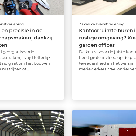
ienstverlening
Zakelijke Dienstverlening
 en precisie in de
Kantoorruimte huren i
chapsmakerij dankzij
rustige omgeving? Kie
ken
garden offices
d georganiseerde
De keuze voor de juiste kan
smakerij is tijd letterlijk
heeft grote invloed op de pre
et nu gaat om het bouwen
tevredenheid en het welzijn
matrijzen of ...
medewerkers. Veel onderneme