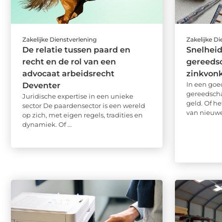
Zakelijke Dienstverlening
Zakelijke D
De relatie tussen paard en
Snelheid
recht en de rol van een
gereeds
advocaat arbeidsrecht
zinkvon
In een goe
Deventer
gereedschap
Juridische expertise in een unieke
geld. Of h
sector De paardensector is een wereld
van nieuwe 
op zich, met eigen regels, tradities en
dynamiek. Of ...