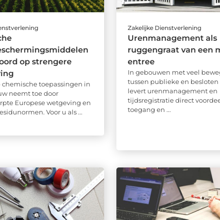
ienstverlening
Zakelijke Dienstverlening
che
Urenmanagement als
schermingsmiddelen
ruggengraat van een 
oord op strengere
entree
In gebouwen met veel bewe
ving
tussen publieke en besloten
 chemische toepassingen in
levert urenmanagement en
uw neemt toe door
tijdsregistratie direct voorde
rpte Europese wetgeving en
toegang en ...
esidunormen. Voor u als ...