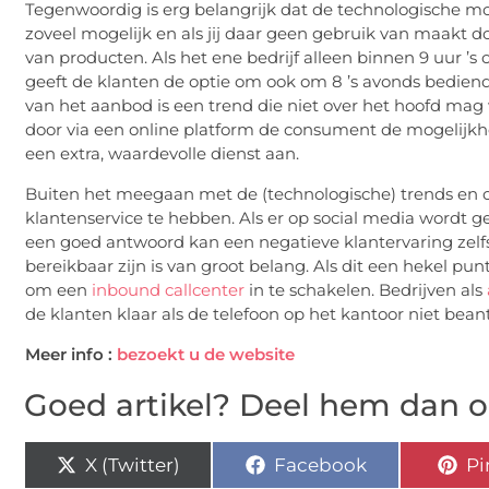
Tegenwoordig is erg belangrijk dat de technologische m
zoveel mogelijk en als jij daar geen gebruik van maakt d
van producten. Als het ene bedrijf alleen binnen 9 uur ’s
geeft de klanten de optie om ook om 8 ’s avonds bediend 
van het aanbod is een trend die niet over het hoofd ma
door via een online platform de consument de mogelijkhe
een extra, waardevolle dienst aan.
Buiten het meegaan met de (technologische) trends en o
klantenservice te hebben. Als er op social media wordt g
een goed antwoord kan een negatieve klantervaring zelfs
bereikbaar zijn is van groot belang. Als dit een hekel pun
om een
inbound callcenter
in te schakelen. Bedrijven als
de klanten klaar als de telefoon op het kantoor niet be
Meer info :
bezoekt u de website
Goed artikel? Deel hem dan o
X (Twitter)
Facebook
Pi