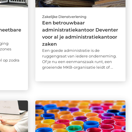
Zakelijke Dienstverlening
Een betrouwbaar
meetbare
administratiekantoor Deventer
voor al je administratiekantoor
ging
zaken
 zones
Een goede administratie is de
ruggengraat van iedere onderneming.
el op zodra
Of je nu een eenmanszaak runt, een
groeiende MKB-organisatie leidt of ...