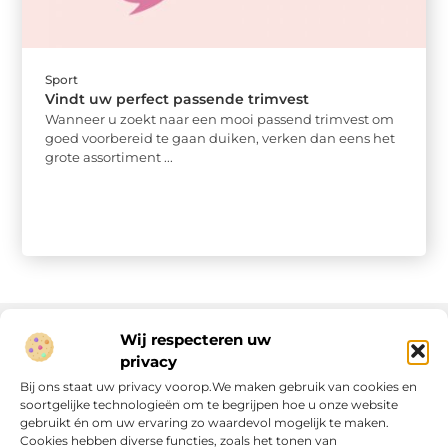
Sport
Vindt uw perfect passende trimvest
Wanneer u zoekt naar een mooi passend trimvest om
goed voorbereid te gaan duiken, verken dan eens het
grote assortiment ...
Wij respecteren uw
privacy
Onze informatie
Bij ons staat uw privacy voorop.We maken gebruik van cookies en
soortgelijke technologieën om te begrijpen hoe u onze website
Linkjes kopen: wat is het, wat kun je verwachten, en moet je het doen?
Verdien geld met je website: van passie naar passieve inkomsten
gebruikt én om uw ervaring zo waardevol mogelijk te maken.
Cookies hebben diverse functies, zoals het tonen van