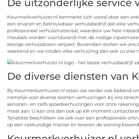
De uitzonderlijke service
Keurmerkverhuizer.nl kenmerkt zich vooral door een snell
een ervaren en betrouwbaar verhuisbedrijf dat elke verhu
professioneel verhuismateriaal, waardoor uw hele inbo
meubels worden voortdurend met de nodige inpakmater
stevige verhuisdozen verpakt. Bovendien stellen we ons er
weekend en we ronden elke verhuizing dan ook zo snel m
De diverse diensten van 
Bij Keurmerkverhuizer.nl staan we verder ook bekend om
namelijk voor diverse soorten verhuizingen bij ons terec
senioren- en zelfs spoedverhuizingen voor onze rekening
maat aan. U kan ons dan ook op elk moment contacteren
Tenslotte beschikken we ook over een professionele ont
op een vakkundige manier en leveren de woning bovendie
Keurmerkverhuizer.nl ver