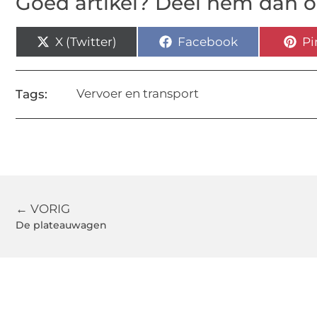
Goed artikel? Deel hem dan o
X (Twitter)
Facebook
Pi
Vervoer en transport
Tags:
← VORIG
De plateauwagen