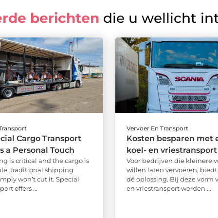
erde berichten
die u wellicht in
Transport
Vervoer En Transport
ial Cargo Transport
Kosten besparen met e
 a Personal Touch
koel- en vriestransport
 is critical and the cargo is
Voor bedrijven die kleinere 
le, traditional shipping
willen laten vervoeren, bied
imply won’t cut it. Special
dé oplossing. Bij deze vorm 
ort offers ...
en vriestransport worden ...