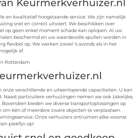
 van Keurmerkverhuizer.nl
e en kwalitatief hoogstaande service. We zijn namelijk
izing snel en correct uitvoert. We beschikken over
edel op geen enkel moment schade kan oplopen. Al uw
ialen beschermd en uw waardevolle spullen worden in
g flexibel op. We werken zowel ‘s avonds als in het
ogelijk af.
Keurmerkverhuizer.nl
 onze verschillende en uiteenlopende capaciteiten. U kan
ht. Naast particuliere verhuizingen nemen we ook zakelijke,
. Bovendien bieden we diverse transportoplossingen op
 om één of meerdere zware objecten te verplaatsen.
ruimingsservice. Onze verhuizers ontruimen elke woonst
n piekfijn op!
huist snel en goedkoop