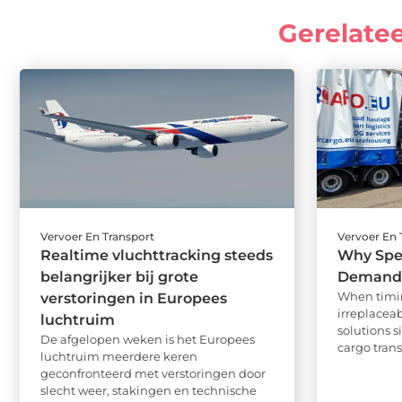
Gerelate
Vervoer En Transport
Vervoer En 
Realtime vluchttracking steeds
Why Spec
belangrijker bij grote
Demands
When timing
verstoringen in Europees
irreplaceab
luchtruim
solutions s
De afgelopen weken is het Europees
cargo transp
luchtruim meerdere keren
geconfronteerd met verstoringen door
slecht weer, stakingen en technische