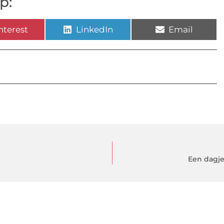
p:
nterest
LinkedIn
Email
Een dagje